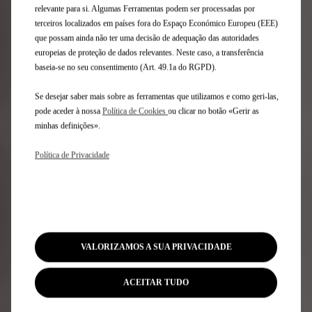
relevante para si. Algumas Ferramentas podem ser processadas por
STORE nas Condições Gerais de Venda
aqui
.
terceiros localizados em países fora do Espaço Económico Europeu (EEE)
Quais são os próximos passos?
que possam ainda não ter uma decisão de adequação das autoridades
europeias de proteção de dados relevantes. Neste caso, a transferência
baseia-se no seu consentimento (Art. 49.1a do RGPD).
Como encomendar online?
Se desejar saber mais sobre as ferramentas que utilizamos e como geri-las,
pode aceder à nossa
Política de Cookies
ou clicar no botão «Gerir as
minhas definições».
Garantia de devolução de 14 dias
Política de Privacidade
Adesão DS Only You
VALORIZAMOS A SUA PRIVACIDADE
Assistência DS 3 anos
ACEITAR TUDO
Termos e condições da oferta de wallbox