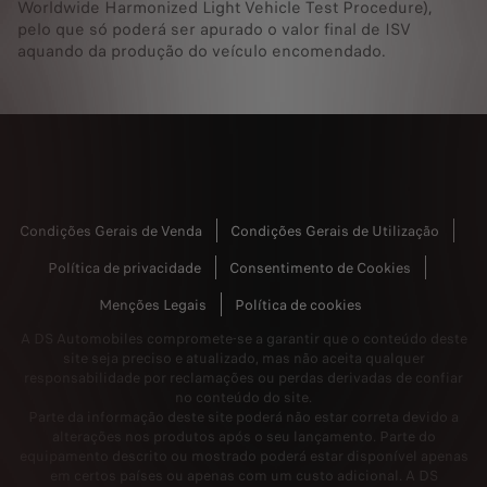
Worldwide Harmonized Light Vehicle Test Procedure),
pelo que só poderá ser apurado o valor final de ISV
aquando da produção do veículo encomendado.
Condições Gerais de Venda
Condições Gerais de Utilização
Política de privacidade
Consentimento de Cookies
Menções Legais
Política de cookies
A DS Automobiles compromete-se a garantir que o conteúdo deste
site seja preciso e atualizado, mas não aceita qualquer
responsabilidade por reclamações ou perdas derivadas de confiar
no conteúdo do site.
Parte da informação deste site poderá não estar correta devido a
alterações nos produtos após o seu lançamento. Parte do
equipamento descrito ou mostrado poderá estar disponível apenas
em certos países ou apenas com um custo adicional. A DS