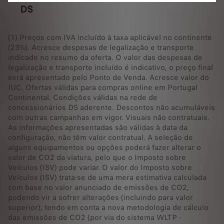
DS
(1) Preços com IVA incluído à taxa aplicável no continente
(23%). Acresce despesas de legalização e transporte
indicado no resumo da oferta. O valor das despesas de
legalização e transporte incluído é indicativo, o preço final
será apresentado pelo Ponto de Venda. Acresce valor do
IUC. Ofertas válidas para compras online em Portugal
Continental. Condições válidas na rede de
concessionários DS aderente. Descontos não acumuláveis
com outras campanhas em vigor. Visuais não contratuais.
As informações apresentadas são válidas à data da
configuração, não têm valor contratual. A seleção de
alguns equipamentos ou opções poderá fazer alterar o
valor de CO2 da viatura, pelo que o Imposto sobre
Veículos (ISV) pode variar. O valor do Imposto sobre
Veículos (ISV) trata-se de uma mera estimativa calculada
com base no valor anunciado de emissões de CO2,
podendo vir a sofrer alterações (incluindo para valor
superior), tendo em conta a nova metodologia de cálculo
das emissões de CO2 (por via do sistema WLTP -