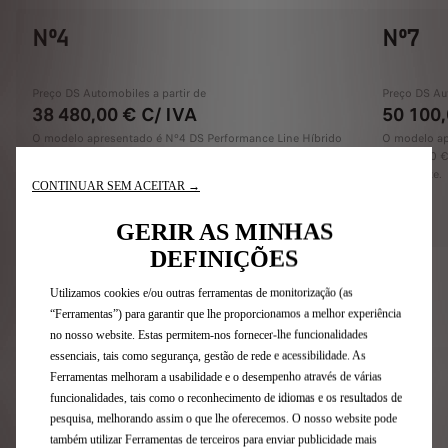
Nº4
Nº7
Preço DS Automobiles a partir de
Preço DS Aut
38 480,00 € C/ IVA
50 100,
O modelo apresentado é Nº4 DS Performance Line Híbrido
O modelo ap
145cv. Desde 38 480,00 €. Acresce IUC e Despesas de
50 100,00 €
Legalização e Transporte.
Transporte.
CONTINUAR SEM ACEITAR →
Escolha este modelo
GERIR AS MINHAS
DEFINIÇÕES
Utilizamos cookies e/ou outras ferramentas de monitorização (as
“Ferramentas”) para garantir que lhe proporcionamos a melhor experiência
no nosso website. Estas permitem-nos fornecer-lhe funcionalidades
essenciais, tais como segurança, gestão de rede e acessibilidade. As
Ferramentas melhoram a usabilidade e o desempenho através de várias
FAQ - Perguntas Frequentes
funcionalidades, tais como o reconhecimento de idiomas e os resultados de
pesquisa, melhorando assim o que lhe oferecemos. O nosso website pode
Para mais informações sobre o processo de compra
também utilizar Ferramentas de terceiros para enviar publicidade mais
online, consulte o artigo 3 – FASE DA ENCOMENDA NA DS