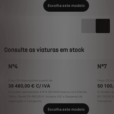
Escolha este modelo
Consulte as viaturas em stock
Nº4
Nº7
Preço DS Automobiles a partir de
Preço DS Aut
38 480,00 € C/ IVA
50 100,
O modelo apresentado é Nº4 DS Performance Line Híbrido
O modelo ap
145cv. Desde 38 480,00 €. Acresce IUC e Despesas de
50 100,00 €
Legalização e Transporte.
Transporte.
Escolha este modelo