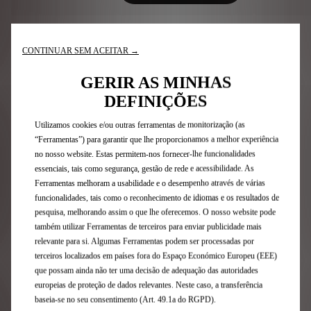
CONTINUAR SEM ACEITAR →
GERIR AS MINHAS
DEFINIÇÕES
FAQ - Perguntas Frequentes
Utilizamos cookies e/ou outras ferramentas de monitorização (as
Para mais informações sobre o processo de compra
“Ferramentas”) para garantir que lhe proporcionamos a melhor experiência
online, consulte o artigo 3 – FASE DA ENCOMENDA NA DS
no nosso website. Estas permitem-nos fornecer-lhe funcionalidades
STORE nas Condições Gerais de Venda
aqui
.
essenciais, tais como segurança, gestão de rede e acessibilidade. As
Ferramentas melhoram a usabilidade e o desempenho através de várias
Quais são os próximos passos?
funcionalidades, tais como o reconhecimento de idiomas e os resultados de
pesquisa, melhorando assim o que lhe oferecemos. O nosso website pode
também utilizar Ferramentas de terceiros para enviar publicidade mais
relevante para si. Algumas Ferramentas podem ser processadas por
Como encomendar online?
terceiros localizados em países fora do Espaço Económico Europeu (EEE)
que possam ainda não ter uma decisão de adequação das autoridades
europeias de proteção de dados relevantes. Neste caso, a transferência
Garantia de devolução de 14 dias
baseia-se no seu consentimento (Art. 49.1a do RGPD).