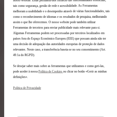
nosso website. Estas permitem-nos fornecer-lhe funcionalidades essenciais,
tais como segurança, gestão de rede e acessibilidade. As Ferramentas
melhoram a usabilidade e o desempenho através de várias funcionalidades, tais
como o reconhecimento de idiomas e os resultados de pesquisa, melhorando
Avaliação de
Enviar esta oferta
Marcar Test Drive
assim o que lhe oferecemos. O nosso website pode também utilizar
Retoma
por email
Ferramentas de terceiros para enviar publicidade mais relevante para si.
Algumas Ferramentas podem ser processadas por terceiros localizados em
países fora do Espaço Económico Europeu (EEE) que possam ainda não ter
uma decisão de adequação das autoridades europeias de proteção de dados
Precisa de ajuda?
relevantes. Neste caso, a transferência baseia-se no seu consentimento (Art.
49.1a do RGPD).
Se necessita de informações sobre o veículo, opções de
Se desejar saber mais sobre as ferramentas que utilizamos e como geri-las,
financiamento ou outro tipo de apoio, por favor contacte-
pode aceder à nossa
Política de Cookies
ou clicar no botão «Gerir as minhas
nos.
definições».
Contacte um vendedor (número grátis) 800 782 046
Política de Privacidade
Contacte-nos