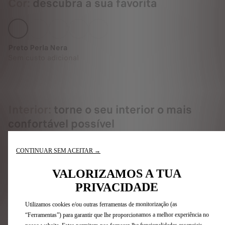
Cor:
descubra a sua favorita
Preto Perla Nera
Sem custo adicional
Interior:
torne o seu interior o mais
confortável possível
CONTINUAR SEM ACEITAR →
VALORIZAMOS A TUA
PRIVACIDADE
+
Utilizamos cookies e/ou outras ferramentas de monitorização (as
“Ferramentas”) para garantir que lhe proporcionamos a melhor experiência no
Necessita de tempo para pensar?