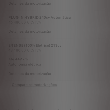
Detalhes da motorização
PLUG-IN HYBRID 240cv Automática
46 480,00 €
C/ IVA
Detalhes da motorização
E-TENSE (100% Elétrico) 213cv
48 180,00 €
C/ IVA
Até
449
km
Autonomia elétrica
Detalhes da motorização
Compare as motorizações