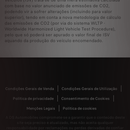
Veículos (ISV) trata-se de uma mera estimativa calculada
com base no valor anunciado de emissões de CO2,
podendo vir a sofrer alterações (incluindo para valor
superior), tendo em conta a nova metodologia de cálculo
das emissões de CO2 (por via do sistema WLTP -
Worldwide Harmonized Light Vehicle Test Procedure),
pelo que só poderá ser apurado o valor final de ISV
aquando da produção do veículo encomendado.
Condições Gerais de Venda
Condições Gerais de Utilização
Política de privacidade
Consentimento de Cookies
Menções Legais
Política de cookies
A DS Automobiles compromete-se a garantir que o conteúdo deste
site seja preciso e atualizado, mas não aceita qualquer
responsabilidade por reclamações ou perdas derivadas de confiar