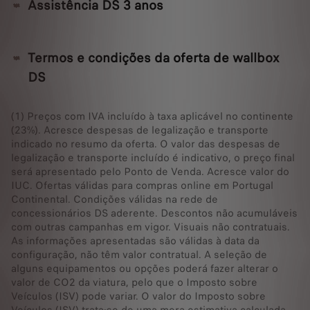
Assistência DS 3 anos
Termos e condições da oferta de wallbox
DS
(1) Preços com IVA incluído à taxa aplicável no continente
(23%). Acresce despesas de legalização e transporte
indicado no resumo da oferta. O valor das despesas de
legalização e transporte incluído é indicativo, o preço final
será apresentado pelo Ponto de Venda. Acresce valor do
IUC. Ofertas válidas para compras online em Portugal
Continental. Condições válidas na rede de
concessionários DS aderente. Descontos não acumuláveis
com outras campanhas em vigor. Visuais não contratuais.
As informações apresentadas são válidas à data da
configuração, não têm valor contratual. A seleção de
alguns equipamentos ou opções poderá fazer alterar o
valor de CO2 da viatura, pelo que o Imposto sobre
Veículos (ISV) pode variar. O valor do Imposto sobre